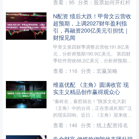
查看：
95
分类：
股票如何开杠杆
式开机。该剧由文岱....
N配资 绩后大跌！甲骨文云营收
超预期，上调2027财年盈利指
引，再融资200亿美元引担忧｜
财报见闻
甲骨文第四财季调整后营收191.8亿美
元，分析师预期190.9亿美元。 第四财
季软件营收68.2亿美元，分析师预期
68.8亿美元；软件租赁营收18.8亿美
查看：
116
分类：
宏赢策略
元，分....
维嘉优配 《主角》圆满收官 现
实主义精品创作赢得观众心
“秦岭在，秦腔就在！”陕派文化大剧
《主角》中的台词，正在形成长期广泛
的现实回响。近日，《主角》迎来收
官，这场横跨数十年的秦腔人生、一曲
查看：
146
分类：
线上配资排名
扎根黄土的时代长歌圆满落幕....
牛金财富 伊媒称伊朗代表团赴瑞