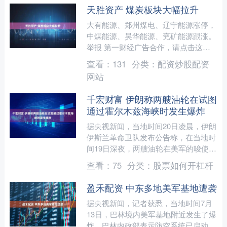
天胜资产 煤炭板块大幅拉升
大有能源、郑州煤电、辽宁能源涨停，
中煤能源、昊华能源、兖矿能源跟涨。
举报 第一财经广告合作，请点击这里
此内容为第一财经原创，著作权归第一
查看：
131
分类：
配资炒股配资
财经所有。未经第一财经....
网站
千宏财富 伊朗称两艘油轮在试图
通过霍尔木兹海峡时发生爆炸
据央视新闻，当地时间20日凌晨，伊朗
伊斯兰革命卫队发布公告称，在当地时
间19日深夜，两艘油轮在美军的唆使和
胁迫下，试图通过霍尔木兹海峡南部航
查看：
75
分类：
股票如何开杠杆
道，随后发生爆炸并被....
盈禾配资 中东多地美军基地遭袭
据央视新闻，记者获悉，当地时间7月
13日，巴林境内美军基地附近发生了爆
炸，巴林内政部表示防空系统已启动。