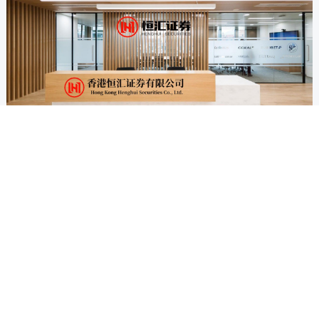
滚动资讯
宝钜证券 日本车企第一次低头：本田突发暴雷！却要从中
国进口电动车了
配资炒股配资网站
03-13
3月12日，本田汽车扔出一颗重磅炸弹。 2025财年预计净亏损
4200亿至6900亿日元（约合247亿元人民币），这是本