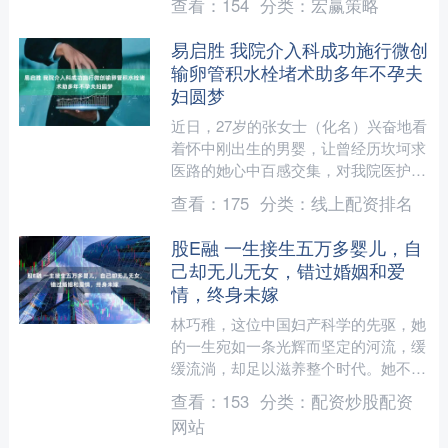
查看：
154
分类：
宏赢策略
度被外界视为“准....
易启胜 我院介入科成功施行微创
输卵管积水栓堵术助多年不孕夫
妇圆梦
近日，27岁的张女士（化名）兴奋地看
着怀中刚出生的男婴，让曾经历坎坷求
医路的她心中百感交集，对我院医护人
员连连感谢。 张女士备孕多年未孕，
查看：
175
分类：
线上配资排名
2024年4月至我院就....
股E融 一生接生五万多婴儿，自
己却无儿无女，错过婚姻和爱
情，终身未嫁
林巧稚，这位中国妇产科学的先驱，她
的一生宛如一条光辉而坚定的河流，缓
缓流淌，却足以滋养整个时代。她不仅
在胎儿宫内呼吸、女性盆腔疾病、妇科
查看：
153
分类：
配资炒股配资
肿瘤、新生儿溶血症等领域....
网站