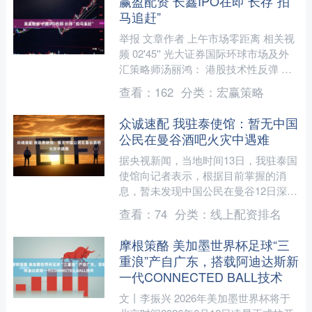
赢盈配资 长鑫IPO在即 长存“拍
马追赶”
举报 文章作者 上午市场零距离 相关视
频 02'45'' 光大证券国际环球市场及外
汇策略师汤丽鸿： 港股技术性反弹 受
人民币走强与资金回....
查看：
162
分类：
宏赢策略
众诚速配 我驻泰使馆：暂无中国
公民在曼谷酒吧火灾中遇难
据央视新闻，当地时间13日，我驻泰国
使馆向记者表示，根据目前掌握的消
息，暂未发现中国公民在曼谷12日深夜
发生的酒吧火灾中遇难。当地时间12日
查看：
74
分类：
线上配资排名
23时57分许，曼谷....
摩根策酪 美加墨世界杯足球“三
重浪”产自广东，搭载阿迪达斯新
一代CONNECTED BALL技术
文丨李振兴 2026年美加墨世界杯将于