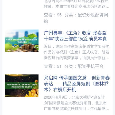
北京时间2026年6月12日凌晨正式拉开
帷幕。本届世界杯比赛用球为阿迪达
斯“三重浪”（TRIONDA）。值得注意的
查看：
95
分类：
配资炒股配资网
是，“三....
站
广州典丰 《主角》收官 张嘉益
十年“陕西三部曲”沉淀演员本真
近日，改编自作家陈彦茅盾文学奖获奖
作品的电视剧《主角》正式收官。随着
秦腔舞台的戏梦落幕，由演员张嘉益饰
演的胡三元，以血肉饱满的荧幕形象收
查看：
91
分类：
配资手机平台
获广泛好评。从《白鹿原》....
兴启网 传承国医文脉，创新青春
表达——精品竖屏短剧《医林乔
木》在横店开机
2026年6月9日，北京大视听•“追光计
划”国际微短剧大赛优秀项目、北京市
广播电视局重点扶持项目，年代情感中
医题材竖屏短剧《医林乔木》在横店正