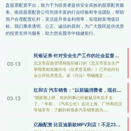
盘股票配资平台，致力于为投资者提供安全高效的股票配资服
务。南昌股票配资公司凭借丰富的行业经验和专业团队，帮助
用户合理配置杠杆，灵活提升资金利用率，实现财富增值目
标。我们秉承透明、公正、诚信的原则，为广大股民提供优质
的投资支持与服务，助力您在股市中稳健前行。
民银证券 针对安全生产工作的社会监督，北京拟规定“逐利式”举报被查实将担责
03-13
北京市应急管理局组织修订的《北京市安全生产
举报奖励实施办法（征求意见稿）》已开始向社
会公开征求意见。该《办法》明确规定，....
红和古 汽车销售：“以前骗消费者，现在骗自己”
03-13
“我延期上班，有的同事已经被裁员年后不去
了。” 年前，《汽车公社》走访上海、广州和武汉
等地车市，了解到有很多汽车销售因为....
亿融配资 比亚迪新款MPV到店！不足23万起，轴距超3米，配大七座+15T插混