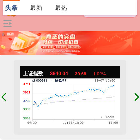
最新
最热
头条
上证指数
3940.04
39.68
1.02%