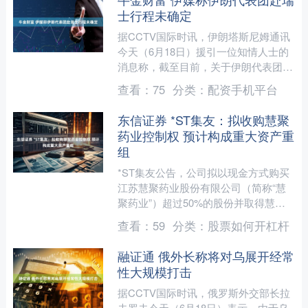
士行程未确定
据CCTV国际时讯，伊朗塔斯尼姆通讯
今天（6月18日）援引一位知情人士的
消息称，截至目前，关于伊朗代表团前
往瑞士的任何事项都尚未最终确定，相
查看：
75
分类：
配资手机平台
关评估与磋商也尚未完....
东信证券 *ST集友：拟收购慧聚
药业控制权 预计构成重大资产重
组
*ST集友公告，公司拟以现金方式购买
江苏慧聚药业股份有限公司（简称“慧
聚药业”）超过50%的股份并取得慧聚
药业的控制权。交易完成后，慧聚药业
查看：
59
分类：
股票如何开杠杆
将成为公司的控股子公....
融证通 俄外长称将对乌展开经常
性大规模打击
据CCTV国际时讯，俄罗斯外交部长拉
夫罗夫今天（6月18日）表示，由于乌