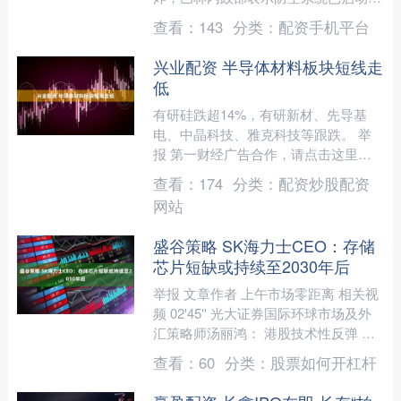
13日凌晨，约旦美军基地发生爆炸，首
查看：
143
分类：
配资手机平台
都安曼的机场航班已暂....
兴业配资 半导体材料板块短线走
低
有研硅跌超14%，有研新材、先导基
电、中晶科技、雅克科技等跟跌。 举
报 第一财经广告合作，请点击这里此
内容为第一财经原创，著作权归第一财
查看：
174
分类：
配资炒股配资
经所有。未经第一财经书面....
网站
盛谷策略 SK海力士CEO：存储
芯片短缺或持续至2030年后
举报 文章作者 上午市场零距离 相关视
频 02'45'' 光大证券国际环球市场及外
汇策略师汤丽鸿： 港股技术性反弹 受
人民币走强与资金回....
查看：
60
分类：
股票如何开杠杆