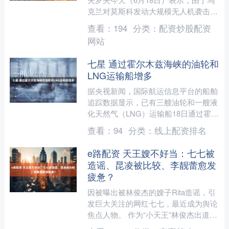
克兰对莫斯科发动大规模无人机袭击，
俄罗斯将对乌克兰发动“经常性的大规
查看：
194
分类：
配资炒股配资
模协同打击”。 举报....
网站
七星 通过霍尔木兹海峡的油轮和
LNG运输船增多
据央视新闻，国际航运信息平台的船舶
追踪数据显示，已有三艘油轮和一艘液
化天然气（LNG）运输船18日通过霍尔
木兹海峡。不过，伊朗方面有消息称，
查看：
94
分类：
线上配资排名
船舶通行霍尔木兹海峡....
e路配资 天王嫂不好当：七七被
造谣、昆凌被比较、李靓蕾愈发
疲惫？
因被曝出被林俊杰的嫂子Rita造谣，引
发巨大关注的网红七七，最近成为舆论
焦点人物。 作为“小天王”林俊杰出道以
来为数不多的、亲自盖章的女友，她一