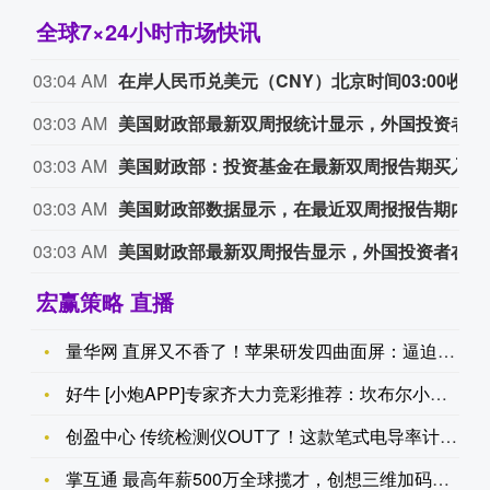
全球7×24小时市场快讯
03:04 AM
在岸人民币兑美元（CNY）北京时间03:00收报6.7456元，较周四夜盘收盘涨61点。成交量230.54亿美元。
03:03 AM
美国财政部最新双周报统计显示，外国投资者在该报告期买入65.10亿美元将于2028年7月31日到期的2年期国债，上月该买入规模为69.42亿美元。
03:03 AM
美国财政部：投资基金在最新双周报告期买入527.74亿美元，将于2031年7月31日到期的5年期国债，上月买入规模为506.26亿美元。
03:03 AM
美国财政部数据显示，在最近双周报报告期内，外国投资者买入了66.23亿美元将于2031年7月31日到期的5年期国债，前一个月的买入规模为88.65亿美元。
03:03 AM
美国财政部最新双周报告显示，外国投资者在报告期内买入52.42亿美元将于2031年7月31日到期的7年期国债，上月买入规模为58.64亿美元。
宏赢策略 直播
量华网 直屏又不香了！苹果研发四曲面屏：逼迫安卓调转方向
好牛 [小炮APP]专家齐大力竞彩推荐：坎布尔小胜或平局
创盈中心 传统检测仪OUT了！这款笔式电导率计精准度达±2%
掌互通 最高年薪500万全球揽才，创想三维加码AI+3D打印