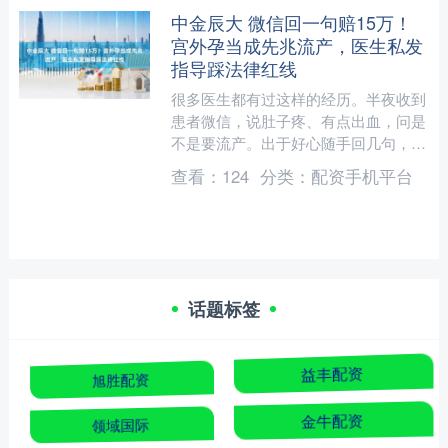
中金辰大 微信回一句赔15万！
宫外孕当成先兆流产，医生私发
指导踩法律红线
很多医生都有过这样的经历。半夜收到
患者微信，说肚子疼、有点出血，问是
不是要流产。出于好心随手回几句，让
卧床休息、吃点保胎药。谁也想不到，
查看：
124
分类：
配资手机平台
就这几句家常话，最后要赔....
话题标签
旭胜配资
益丰配资
领域国际
金牛配资